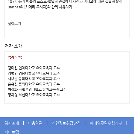
10 / 아동기 예술의 포스트-발달적 관찰에서 사진과 비디오에 대한 실험적 분석:
Barthes의 [카메라 루시다]와 함께 사유하기
찾아보기
저자 소개
역자 약력
김미진
인제대학교 유아교육과 교수
김병만
경남대학교 유아교육과 교수
서보순
동의대학교 유아교육과 교수
손유진
동의대학교 유아교육과 교수
이경화
국립부경대학교 유아교육과 교수
정혜영
부산대학교 유아교육과 교수
회사소개
이용약관
개인정보취급방침
이메일무단수집거부
사이트맵