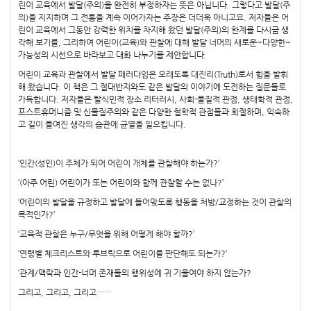
린이 교육에서 발달(주의)을 완전히 부정하자는 뜻은 아닙니다. 그렇다고 발달(주
의)을 지지하며 그 전통을 계속 이어가자는 주장은 더더욱 아니고요. 저자들은 어
린이 교육에서 그동안 강력한 위치를 차지해 왔던 발달(주의)의 한계를 다시금 생
각해 보기를, 그리하여 어린이(교육)와 관찰에 대해 발달 너머의 새로운~다양한~
가능성의 시선으로 바라보고 대화 나누기를 제안합니다.
어린이 교육과 관찰에서 발달 패러다임은 오래도록 대진리(Truth)로서 힘을 발휘
해 왔습니다. 이 책은 그 절대반지와도 같은 발달의 이야기에 도전하는 질문들로
가득합니다. 저자들은 탈식민적 장소 리터러시, 사회-물질적 관점, 생태학적 관점,
포스트휴머니즘 및 신물질주의와 같은 다양한 철학적 관점들과 회절하며, 익숙하
고 길이 들여진 생각의 습관에 균열을 일으킵니다.
‘인간(성인)이 주체가 되어 어린이 개체를 관찰해야 하는가?’
‘(아주 어린) 어린이가 또는 어린이와 함께 관찰할 수는 없나?’
‘어린이의 발달을 규정하고 발달에 들어맞도록 행동을 처방/교정하는 것이 관찰의
목적인가?’
‘교육적 관찰은 누구/무엇을 위해 어떻게 해야 할까?’
‘연령별 체크리스트와 루브릭으로 어린이를 판단해도 되는가?’
‘관계/맥락과 인간-너머 존재들의 행위성에 귀 기울여야 하지 않는가?
그리고, 그리고, 그리고……