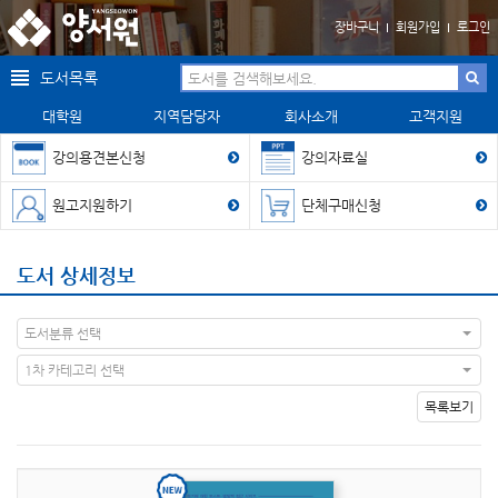
장바구니
회원가입
로그인
도서목록
대학원
지역담당자
회사소개
고객지원
강의용견본신청
강의자료실
원고지원하기
단체구매신청
도서 상세정보
도서분류 선택
1차 카테고리 선택
목록보기