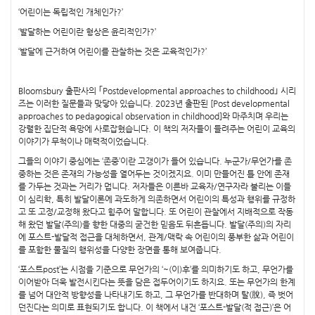
‘어린이는 독립적인 개체인가?’
‘발달하는 어린이란 형상은 윤리적인가?’
‘발달에 근거하여 어린이를 관찰하는 것은 교육적인가?’
Bloomsbury 출판사의 ｢Postdevelopmental approaches to childhood｣ 시리
즈는 이러한 질문들과 맞닿아 있습니다. 2023년 출판된 [Post developmental
approaches to pedagogical observation in childhood]와 마주치며 우리는
강렬한 집단적 욕망에 사로잡혔습니다. 이 책의 저자들이 들려주는 어린이 교육의
이야기가 무척이나 매력적이었습니다.
그들의 이야기 중심에는 ‘존중’이란 고갱이가 들어 있습니다. 누군가/무언가를 존
중하는 것은 존재의 가능성을 열어두는 것이겠지요. 이미 만들어진 틀 안에 존재
를 가두는 것과는 거리가 멉니다. 저자들은 이른바 교육자/연구자라 불리는 이들
이 심리학, 특히 발달이론에 과도하게 의존하면서 어린이의 특성과 행위를 규정하
고 또 고정/교정해 왔다고 힘주어 말합니다. 또 어린이 관찰에서 지배적으로 작동
해 왔던 발달(주의)을 향한 대중의 굳건한 믿음도 뒤흔듭니다. 발달(주의)의 자리
에 포스트-발달적 접근을 대체하면서, 관계/맥락 속 어린이의 풍부한 삶과 어린이
를 포함한 물질의 행위성을 다양한 장면을 통해 보여줍니다.
‘포스트post’는 시점을 기준으로 무언가의 ‘~(이)후’를 의미하기도 하고, 무언가를
이어받아 더욱 발전시킨다는 뜻을 담은 접두어이기도 하지요. 또는 무언가의 한계
를 넘어 대안적 방향성을 나타내기도 하고, 그 무언가를 반대하며 탈(脫), 즉 벗어
던진다는 의미로 표현되기도 합니다. 이 책에서 내건 ‘포스트-발달(적 접근)’은 어