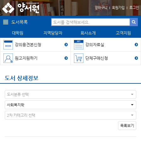
장바구니
회원가입
로그인
도서목록
대학원
지역담당자
회사소개
고객지원
강의용견본신청
강의자료실
원고지원하기
단체구매신청
도서 상세정보
도서분류 선택
사회복지학
2차 카테고리 선택
목록보기