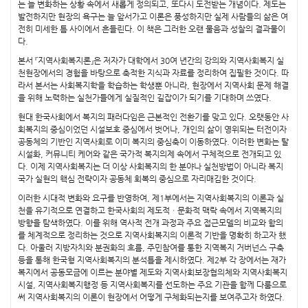
는 늘 변화하는 상황 속에서 새롭게 정의되고, 또다시 도전받는 개념이다. 제도는
발전하지만 현장의 욕구는 늘 앞서가고 이론은 풍성하지만 실제 사람들의 삶은 여
전히 미세한 틈 사이에서 흔들린다. 이 책은 그러한 오랜 물음과 성찰의 결과물이
다.
본서 『지역사회복지론』은 저자가 대학에서 30여 년간의 강의와 지역사회복지 실
천현장에서의 경험을 바탕으로 축적한 지식과 자료를 정리하여 집필한 것이다. 따
라서 본서는 사회복지학을 학습하는 학생뿐 아니라, 현장에서 지역사회 문제 해결
을 위해 노력하는 실천가들에게 실질적인 길잡이가 되기를 기대하며 쓰였다.
현대 한국사회에서 복지의 패러다임은 근본적인 전환기를 맞고 있다. 오랫동안 사
회복지의 중심이었던 시설보호 중심에서 벗어나, 개인의 삶이 영위되는 터전이자
공동체의 기반인 지역사회로 이미 복지의 중심축이 이동하였다. 이러한 변화는 탈
시설화, 커뮤니티 케어와 같은 국가적 복지의제 속에서 구체적으로 전개되고 있
다. 이제 지역사회복지는 더 이상 사회복지의 한 분야나 실천방법이 아니라 복지
국가 실현의 핵심 전략이자 공동체 회복의 중심으로 자리매김한 것이다.
이러한 시대적 변화와 요구를 반영하여, 제1부에서는 지역사회복지의 이론과 실
천을 유기적으로 연결하고 한국사회의 제도적ㆍ문화적 맥락 속에서 지역복지의
방향을 탐색하였다. 이를 위해 역사적 전개 과정과 주요 접근모델의 비교와 함의
를 체계적으로 정리하는 것으로 지역사회복지의 이론적 기반을 명확히 하고자 했
다. 아울러 지방자치와 분권화의 흐름, 주민참여를 통한 지역복지 거버넌스 구축
등을 통해 한국형 지역사회복지의 분석틀을 제시하였다. 제2부 각 장에서는 재가
복지에서 공동모금에 이르는 분야별 제도와 지역사회보장협의체와 지역사회복지
시설, 지역사회복지행정 등 지역사회복지를 선도하는 주요 기관을 함께 다룸으로
써 지역사회복지의 이론이 현장에서 어떻게 구체화되는지를 보여주고자 하였다.