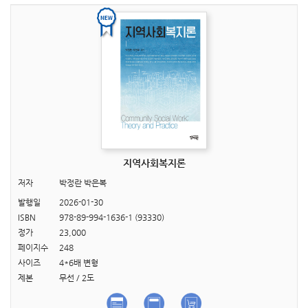
지역사회복지론
저자
박정란 박은복
발행일
2026-01-30
ISBN
978-89-994-1636-1 (93330)
정가
23,000
페이지수
248
사이즈
4*6배 변형
제본
무선 / 2도